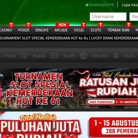
Download APK
Lupa Kat
NEW
 CASINO
POKER
IDNLIVE
ARCADE
TOGEL
SLOTS
TEMBAK IKAN
M
CIAL KEMERDEKAAN HUT Ke 81 | LUCKY DRAW KEMERDEKAAN | LUCKY SPIN KEMERDEKAAN 
 CASINO
POKER
SLOTS
IDNLIVE
TOGEL