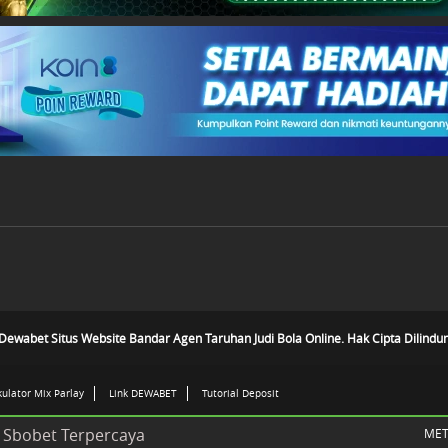
Dewabet Situs Website Bandar Agen Taruhan Judi Bola Online. Hak Cipta Dilindun
kulator Mix Parlay
Link DEWABET
Tutorial Deposit
e Sbobet Terpercaya
MET