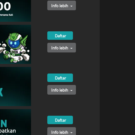
Info lebih
Daftar
Info lebih
Daftar
Info lebih
Daftar
Info lebih