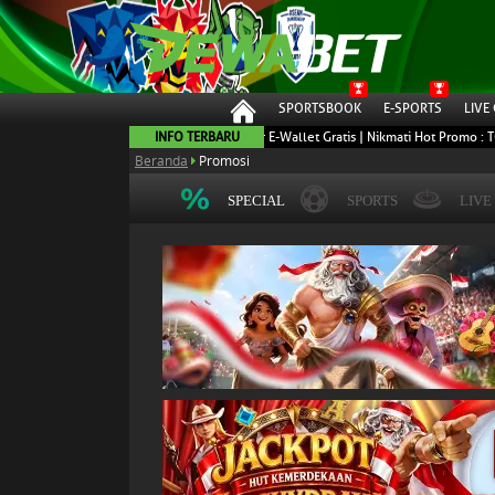
SPORTSBOOK
E-SPORTS
LIVE
 Untuk Semua Bank & E-Wallet Gratis | Nikmati Hot Promo : TOURNAMENT SLOT SPE
INFO TERBARU
Beranda
Promosi
SPECIAL
SPORTS
LIVE