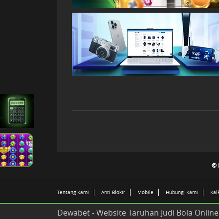
© 
Tentang Kami
Anti Blokir
Mobile
Hubungi Kami
Kal
Dewabet - Website Taruhan Judi Bola Onlin