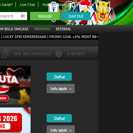
a Sandi?
Live Chat
Hubungi Kami
DAFTAR
M BOLA TANGKAS
PROMOSI
REFERRAL
| PROMO GOAL 15% MENIT 88+ – AFF CUP (HYUNDAI CUP) 2026 | Tambahan Referral 
MM BOLATANGKAS
E-SPORTS
Daftar
Info lebih
Daftar
Info lebih