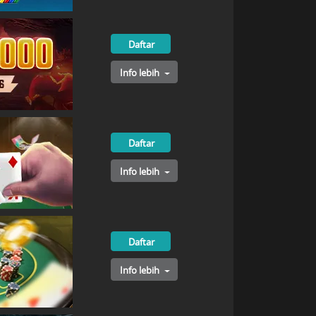
Daftar
Info lebih
Daftar
Info lebih
Daftar
Info lebih