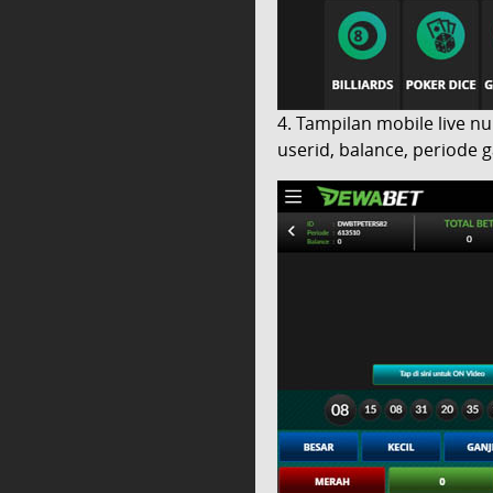
4. Tampilan mobile live 
userid, balance, periode 