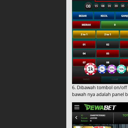
6. Dibawah tombol on/off 
bawah nya adalah panel b