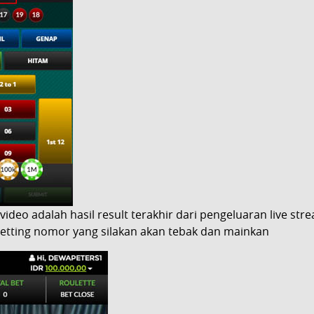
video adalah hasil result terakhir dari pengeluaran live st
etting nomor yang silakan akan tebak dan mainkan