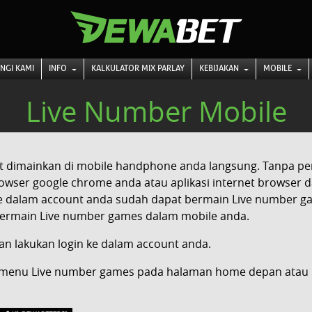
NGI KAMI
INFO
KALKULATOR MIX PARLAY
KEBIJAKAN
MOBILE
Live Number Mobile
 dimainkan di mobile handphone anda langsung. Tanpa pe
browser google chrome anda atau aplikasi internet browser
 ke dalam account anda sudah dapat bermain Live number g
 bermain Live number games dalam mobile anda.
an lakukan login ke dalam account anda.
ilih menu Live number games pada halaman home depan ata