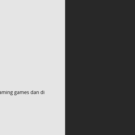
reaming games dan di