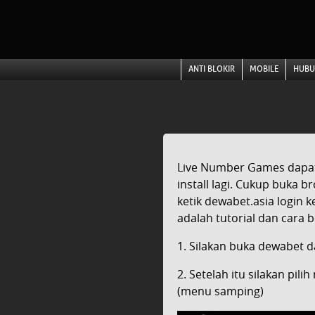
ANTI BLOKIR
MOBILE
HUBU
Live Number Games dapat
install lagi. Cukup buka 
ketik dewabet.asia login
adalah tutorial dan cara
1. Silakan buka dewabet d
2. Setelah itu silakan p
(menu samping)