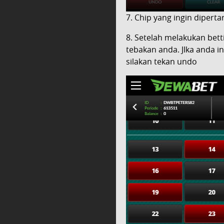
7. Chip yang ingin diper
8. Setelah melakukan bet
tebakan anda. JIka anda 
silakan tekan undo